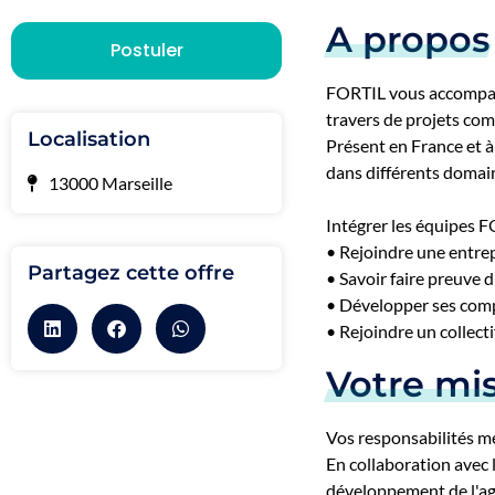
A propos
Postuler
FORTIL vous accompagn
travers de projets com
Localisation
Présent en France et à
dans différents domaine
13000 Marseille
Intégrer les équipes F
• Rejoindre une entrep
Partagez cette offre
• Savoir faire preuve d
• Développer ses compé
• Rejoindre un collect
Votre mi
Vos responsabilités m
En collaboration avec l
développement de l'ag